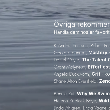
Övriga rekommen
Handla dem hos er favori
K Anders Ericsson, Robert Po
George Leonard,
Mastery 
Daniel Coyle,
The Talent 
Grant Molyneux,
Effortles
Angela Duckworth,
Grit -
kon
Shane Alton Eversfield,
Zen
Bonnie Zui,
Why We Swim
Helena Kubicek Boye,
Wild
Linda Ahlgren, Linda Vagneli