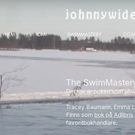
johnnywid
HEM
OM
SWIMMASTERY
COA
The SwimMaster
Det här är boken som anvä
Tracey Baumann, Emma 
Finns som
bok på Adlibris
favoritbokhandlare.