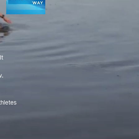
lt
w.
thletes