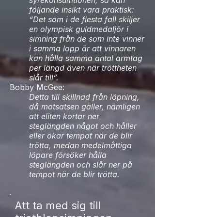
syrekonsumtionen, så kan
följande insikt vara praktisk:
“Det som i de flesta fall skiljer
en olympisk guldmedaljör i
simning från de som inte vinner
i samma lopp är att vinnaren
kan hålla samma antal armtag
per längd även när tröttheten
slår till”.
Bobby McGee:
Detta till skillnad från löpning,
då motsatsen gäller, nämligen
att eliten kortar ner
steglängden något och håller
eller ökar tempot när de blir
trötta, medan medelmåttiga
löpare försöker hålla
steglängden och slår ner på
tempot när de blir trötta.
Att ta med sig till