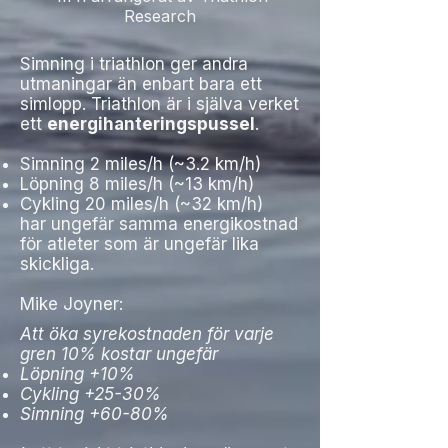
Research
Simning i triathlon ger andra
utmaningar än enbart bara ett
simlopp. Triathlon är i själva verket
ett
energihanteringspussel
.
Simning 2 miles/h (~3.2 km/h)
Löpning 8 miles/h (~13 km/h)
Cykling 20 miles/h (~32 km/h)
har ungefär samma energikostnad
för atleter som är ungefär lika
skickliga.
Mike Joyner:
Att öka syrekostnaden för varje
gren 10% kostar ungefär
Löpning +10%
Cykling +25-30%
Simning +60-80%