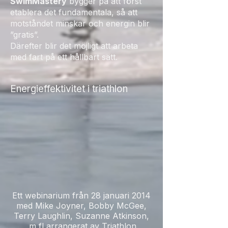
SwimMastery
bygger på att först
etablera det fundamentala, så att
motståndet minskar och energin blir
”gratis”.
Därefter blir det möjligt att arbeta
med fart på ett hållbart sätt.
Energieffektivitet i triathlon
Ett webinarium från 28 januari 2014
med Mike Joyner, Bobby McGee,
Terry Laughlin, Suzanne Atkinson,
m fl arrangerat av Triathlon