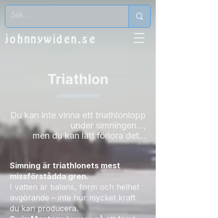
johnnywiden.se
Triathlon
Du kan inte vinna ett triathlonlopp
under simningen…,
men du kan lätt förlora det…
Simning är triathlonets mest
missförstådda gren.
I vatten är balans, form och helhet
avgörande – inte hur mycket kraft
du kan producera.