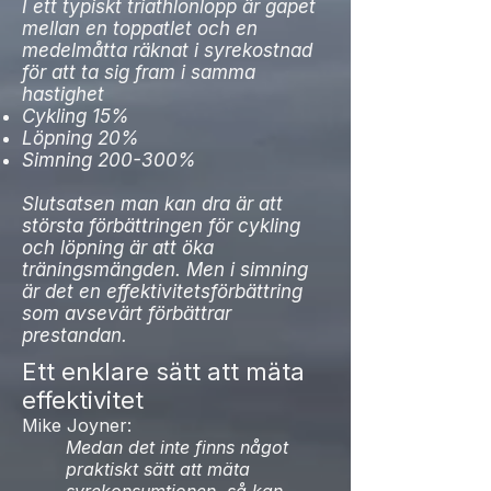
I ett typiskt triathlonlopp är gapet
mellan en toppatlet och en
medelmåtta räknat i syrekostnad
för att ta sig fram i samma
hastighet
Cykling 15%
Löpning 20%
Simning 200-300%
Slutsatsen man kan dra är att
största förbättringen för cykling
och löpning är att öka
träningsmängden. Men i simning
är det en effektivitetsförbättring
som avsevärt förbättrar
prestandan.
Ett enklare sätt att mäta
effektivitet
Mike Joyner:
Medan det inte finns något
praktiskt sätt att mäta